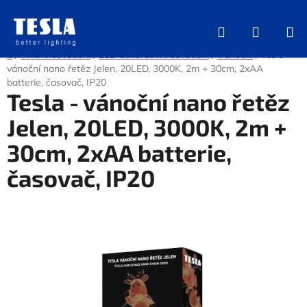
Přejít
na
Hledat
NÁKUP
obsah
KOŠÍK
Domů
/
Vnitřní osvětlení
/
LED dekorativní osvětlení
/
Vánoční
/
Tesla -
vánoční nano řetěz Jelen, 20LED, 3000K, 2m + 30cm, 2xAA
batterie, časovač, IP20
Tesla - vánoční nano řetěz
Jelen, 20LED, 3000K, 2m +
30cm, 2xAA batterie,
časovač, IP20