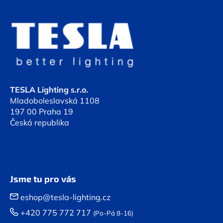
Z
á
p
a
t
í
TESLA Lighting s.r.o.
Mladoboleslavská 1108
197 00 Praha 19
Česká republika
Jsme tu pro vás
eshop@tesla-lighting.cz
+420 775 772 717
(Po-Pá 8-16)