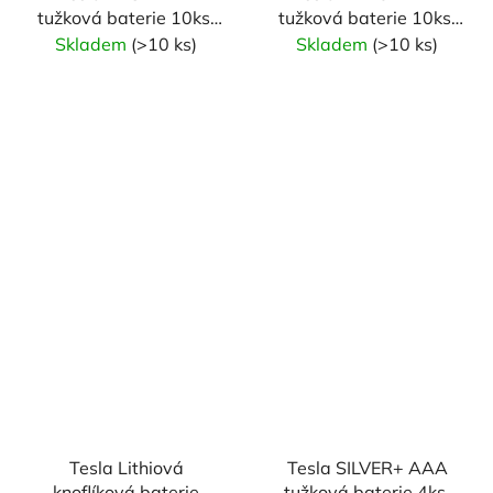
tužková baterie 10ks,
tužková baterie 10ks,
smršťovací fólie
smršťovací fólie
Skladem
(>10 ks)
Skladem
(>10 ks)
Tesla Lithiová
Tesla SILVER+ AAA
knoflíková baterie
tužková baterie 4ks,