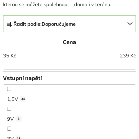
kterou se můžete spolehnout – doma i v terénu.
Ř
Řadit podle:
Doporučujeme
a
z
Cena
e
n
35
Kč
239
Kč
í
p
r
Vstupní napětí
o
d
u
1,5V
34
k
t
9V
3
ů
3V
18