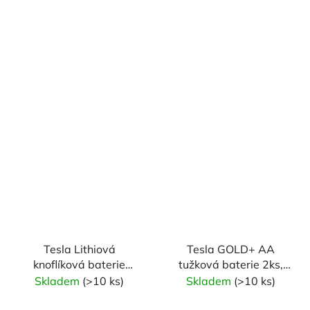
Tesla Lithiová
Tesla GOLD+ AA
knoflíková baterie
tužková baterie 2ks,
CR2032, 3V, 5ks
blistrová fólie
Skladem
(>10 ks)
Skladem
(>10 ks)