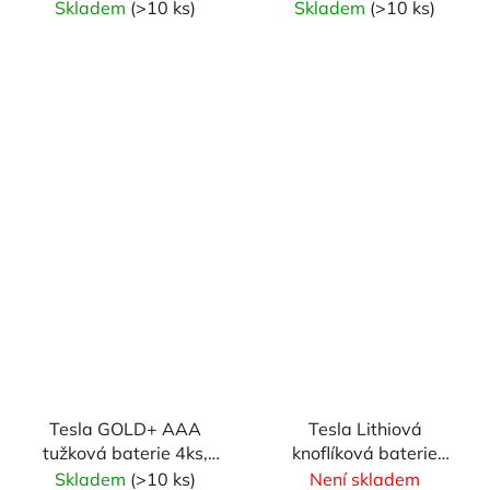
smršťovací fólie
blistrová fólie
Skladem
(>10 ks)
Skladem
(>10 ks)
Tesla GOLD+ AAA
Tesla Lithiová
tužková baterie 4ks,
knoflíková baterie
blistrová fólie
CR2450, 3V
Skladem
(>10 ks)
Není skladem