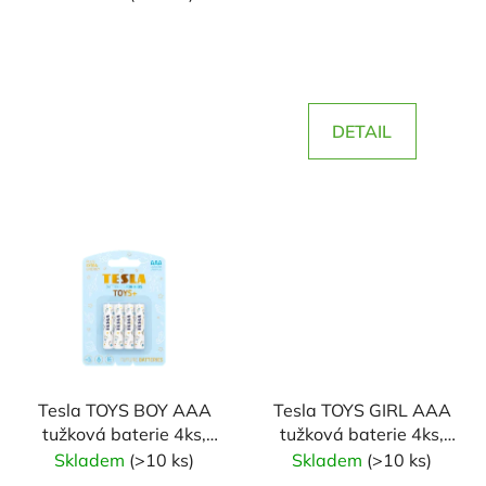
u
k
t
ů
DETAIL
Tesla TOYS BOY AAA
Tesla TOYS GIRL AAA
tužková baterie 4ks,
tužková baterie 4ks,
blistrová fólie
blistrová fólie
Skladem
(>10 ks)
Skladem
(>10 ks)