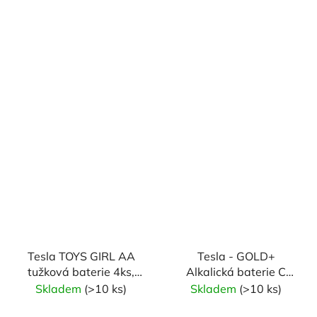
Tesla TOYS GIRL AA
Tesla - GOLD+
tužková baterie 4ks,
Alkalická baterie C
smršťovací fólie
(LR14, malý
Skladem
(>10 ks)
Skladem
(>10 ks)
monočlánek, blister) 2