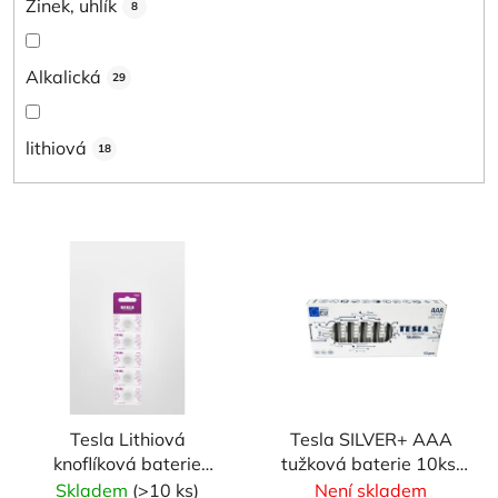
Zinek, uhlík
8
Alkalická
29
lithiová
18
V
ý
p
i
s
p
r
Tesla Lithiová
Tesla SILVER+ AAA
o
knoflíková baterie
tužková baterie 10ks,
d
CR1620, 3V, 5ks
EU edice
Skladem
(>10 ks)
Není skladem