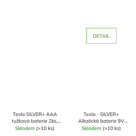
DETAIL
Tesla SILVER+ AAA
Tesla - SILVER+
tužková baterie 2ks,
Alkalická baterie 9V
blistrová fólie
(6LR61, blister) 1 ks
Skladem
(>10 ks)
Skladem
(>10 ks)