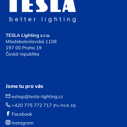
p
p
r
a
v
t
k
í
y
v
TESLA Lighting s.r.o.
ý
Mladoboleslavská 1108
p
197 00 Praha 19
i
Česká republika
s
u
Jsme tu pro vás
eshop@tesla-lighting.cz
+420 775 772 717
(Po-Pá 8-16)
Facebook
Instagram