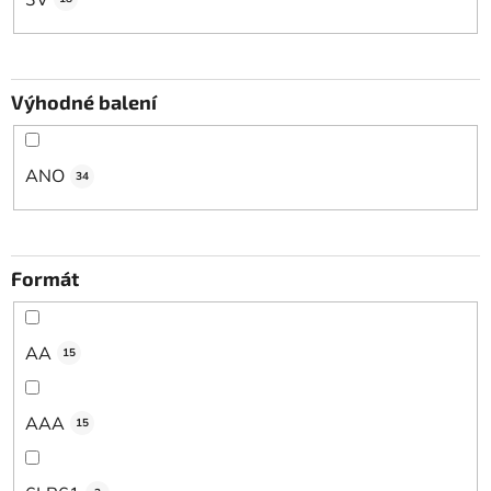
Výhodné balení
ANO
34
Formát
AA
15
AAA
15