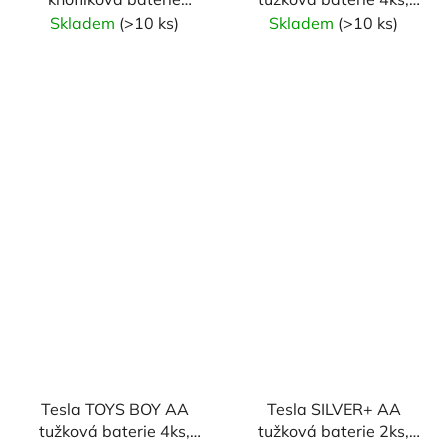
CR2016, 3V
blistrová fólie
Skladem
(>10 ks)
Skladem
(>10 ks)
Tesla TOYS BOY AA
Tesla SILVER+ AA
tužková baterie 4ks,
tužková baterie 2ks,