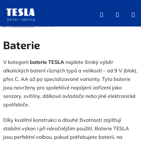
Přejít
na
Hledat
NÁKUP
obsah
KOŠÍK
Domů
/
Příslušenství
/
Baterie
Baterie
V kategorii
baterie TESLA
najdete široký výběr
alkalických baterií různých typů a velikostí – od 9 V (blok),
přes C, AA až po specializované varianty. Tyto baterie
jsou navrženy pro spolehlivé napájení zařízení jako
senzory, svítilny, dálkové ovladače nebo jiné elektronické
spotřebiče.
Díky kvalitní konstrukci a dlouhé životnosti zajišťují
stabilní výkon i při náročnějším použití. Baterie TESLA
jsou perfektní volbou, pokud potřebujete baterii, na