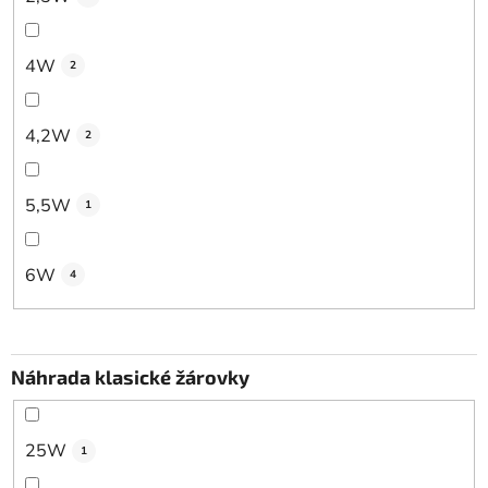
k
t
4W
2
ů
4,2W
2
5,5W
1
6W
4
Náhrada klasické žárovky
25W
1