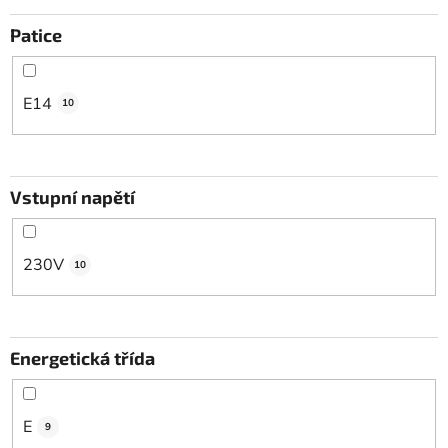
Patice
E14
10
Vstupní napětí
230V
10
Energetická třída
E
9