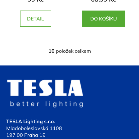
DETAIL
DO KOŠÍKU
10
položek celkem
O
v
l
Z
á
á
d
p
a
a
c
t
í
í
p
r
TESLA Lighting s.r.o.
v
Mladoboleslavská 1108
k
197 00 Praha 19
y