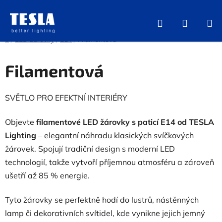
Přejít
na
Hledat
NÁKUP
obsah
KOŠÍK
Domů
/
LED žárovky
/
E14
/
Filamentová
Filamentová
SVĚTLO PRO EFEKTNÍ INTERIÉRY
Objevte
filamentové LED žárovky s paticí E14 od TESLA
Lighting
– elegantní náhradu klasických svíčkových
žárovek. Spojují tradiční design s moderní LED
technologií, takže vytvoří příjemnou atmosféru a zároveň
ušetří až 85 % energie.
Tyto žárovky se perfektně hodí do lustrů, nástěnných
lamp či dekorativních svítidel, kde vynikne jejich jemný