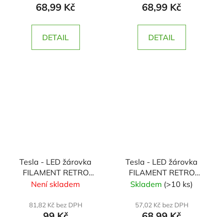
68,99 Kč
68,99 Kč
b.,360st,čirá
360st,čirá
DETAIL
DETAIL
Tesla - LED žárovka
Tesla - LED žárovka
FILAMENT RETRO
FILAMENT RETRO
svíčka E14, 5,5W,
svíčka E14, 6W, 230V,
Není skladem
Skladem
(>10 ks)
230V, 605lm, 25 000h,
806lm, 25 000h,
4000K denní bílá,
2700K teplá,360st,čirá
81,82 Kč bez DPH
57,02 Kč bez DPH
99 Kč
68,99 Kč
360stči