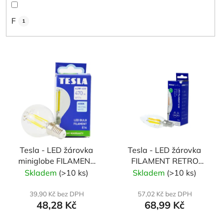
F
1
V
ý
p
i
s
p
r
Tesla - LED žárovka
Tesla - LED žárovka
o
miniglobe FILAMENT
FILAMENT RETRO
d
RETRO E14, 4,2W,
svíčka E14, 6W, 230V,
Skladem
(>10 ks)
Skladem
(>10 ks)
u
230V,470lm,25 000h,
806lm, 25 000h,
k
4000K denní bílá,
4000K denní,
39,90 Kč bez DPH
57,02 Kč bez DPH
t
48,28 Kč
68,99 Kč
360st, čirá
360st,čirá
ů