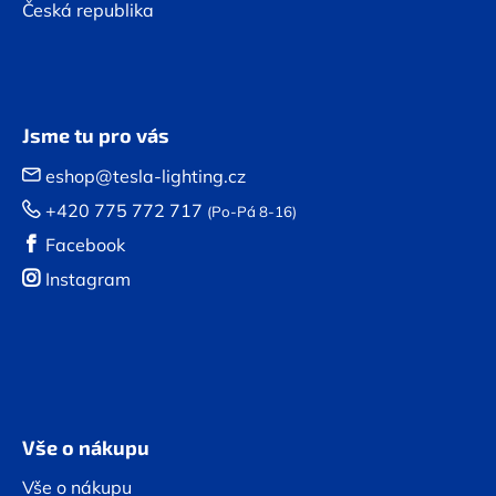
Česká republika
v
ý
p
i
s
u
Jsme tu pro vás
eshop@tesla-lighting.cz
+420 775 772 717
(Po-Pá 8-16)
Facebook
Instagram
Vše o nákupu
Vše o nákupu