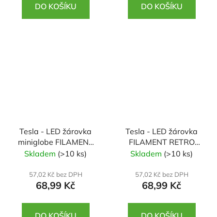
DO KOŠÍKU
DO KOŠÍKU
Tesla - LED žárovka
Tesla - LED žárovka
miniglobe FILAMENT
FILAMENT RETRO
RETRO E14, 6W,
svíčka E14, 2,5W,
Skladem
(>10 ks)
Skladem
(>10 ks)
230V,806lm,25 000h,
230V, 250lm,25 000h,
4000K denní
2700K teplá bílá,
57,02 Kč bez DPH
57,02 Kč bez DPH
68,99 Kč
68,99 Kč
b.,360st,čirá
360st,čirá
DO KOŠÍKU
DO KOŠÍKU