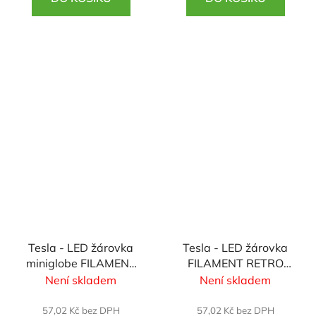
Tesla - LED žárovka
Tesla - LED žárovka
miniglobe FILAMENT
FILAMENT RETRO
RETRO E14, 6W,
svíčka E14, 4W, 230V,
Není skladem
Není skladem
230V,806lm,25 000h,
470lm, 25 000h,
2700K teplá
2700K teplá,
57,02 Kč bez DPH
57,02 Kč bez DPH