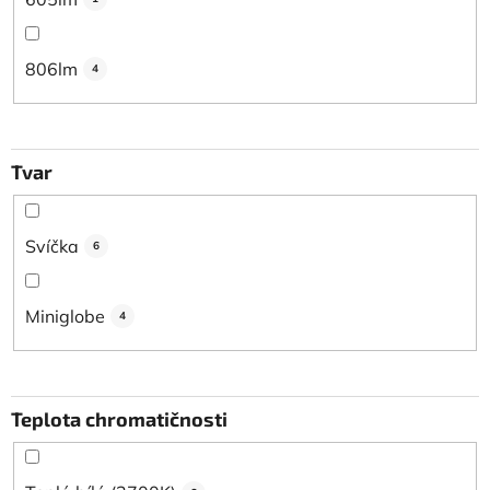
806lm
4
Tvar
Svíčka
6
Miniglobe
4
Teplota chromatičnosti