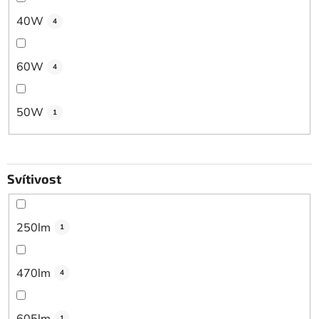
40W
4
60W
4
50W
1
Svítivost
250lm
1
470lm
4
605lm
1