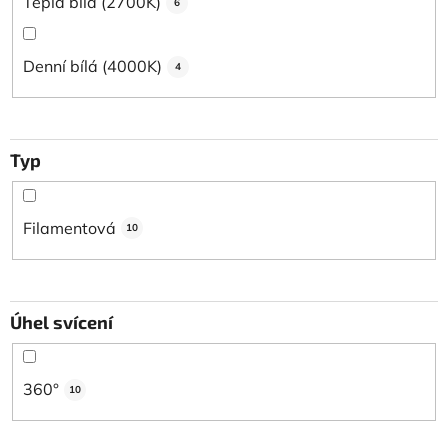
Teplá bílá (2700K)
6
Denní bílá (4000K)
4
Typ
Filamentová
10
Úhel svícení
360°
10