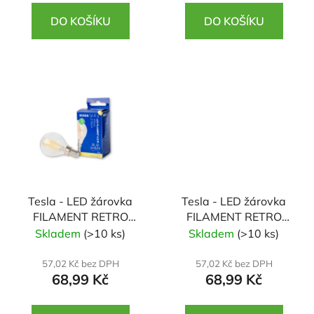
DO KOŠÍKU
DO KOŠÍKU
Tesla - LED žárovka
Tesla - LED žárovka
FILAMENT RETRO
FILAMENT RETRO
miniglobe, E14, 4,2W,
svíčka E14, 4.2W,
Skladem
(>10 ks)
Skladem
(>10 ks)
230V, 470lm, 25 000h,
230V, 470lm, 25 000h,
2700K teplá bílá, 360
2700K teplá, 360st,
57,02 Kč bez DPH
57,02 Kč bez DPH
68,99 Kč
68,99 Kč
mléčná