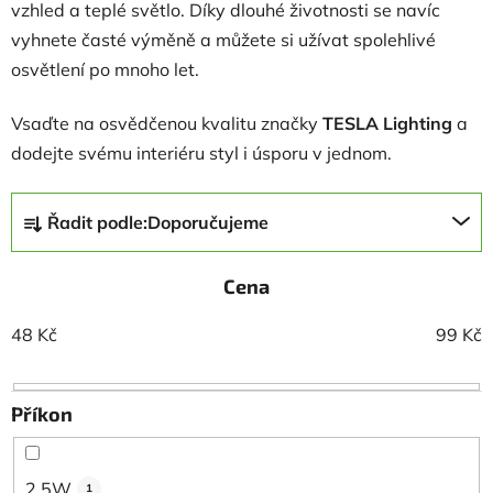
vzhled a teplé světlo. Díky dlouhé životnosti se navíc
vyhnete časté výměně a můžete si užívat spolehlivé
osvětlení po mnoho let.
Vsaďte na osvědčenou kvalitu značky
TESLA Lighting
a
dodejte svému interiéru styl i úsporu v jednom.
Ř
Řadit podle:
Doporučujeme
a
z
Cena
e
n
48
Kč
99
Kč
í
p
r
Příkon
o
d
u
2,5W
1