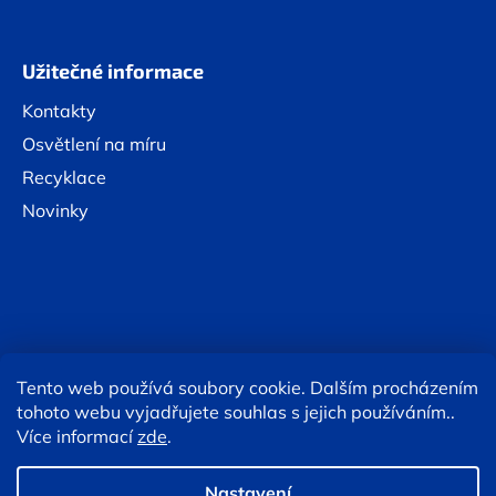
Užitečné informace
Kontakty
Osvětlení na míru
Recyklace
Novinky
Tento web používá soubory cookie. Dalším procházením
Online platby:
tohoto webu vyjadřujete souhlas s jejich používáním..
Více informací
zde
.
Copyright 2026
Eshop TESLA lighting
. Všechna práva
vyhrazena.
Upravit nastavení cookies
Nastavení