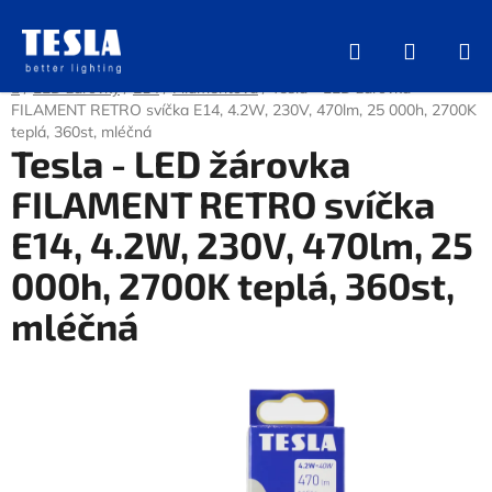
Přejít
na
Hledat
NÁKUP
obsah
KOŠÍK
Domů
/
LED žárovky
/
E14
/
Filamentová
/
Tesla - LED žárovka
FILAMENT RETRO svíčka E14, 4.2W, 230V, 470lm, 25 000h, 2700K
teplá, 360st, mléčná
Tesla - LED žárovka
FILAMENT RETRO svíčka
E14, 4.2W, 230V, 470lm, 25
000h, 2700K teplá, 360st,
mléčná