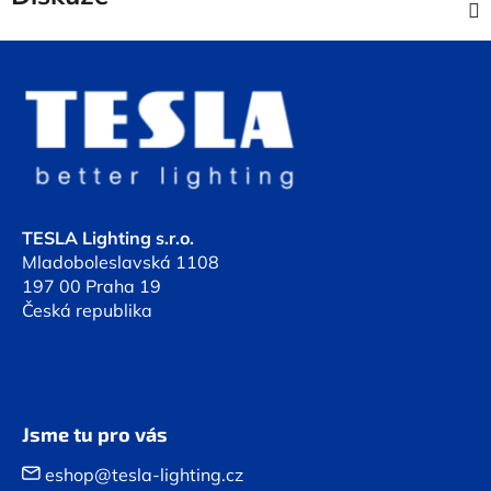
Z
á
p
a
t
í
TESLA Lighting s.r.o.
Mladoboleslavská 1108
197 00 Praha 19
Česká republika
Jsme tu pro vás
eshop@tesla-lighting.cz