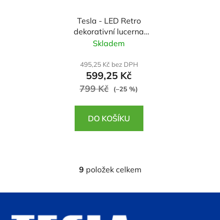
Tesla - LED Retro
dekorativní lucerna
NOCTIS
Skladem
495,25 Kč bez DPH
599,25 Kč
799 Kč
(–25 %)
DO KOŠÍKU
9
položek celkem
O
v
l
Z
á
á
d