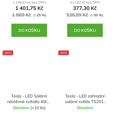
1 158,47 Kč bez DPH
311,82 Kč bez DPH
1 401,75 Kč
377,30 Kč
1 869 Kč
538,99 Kč
(–25 %)
(–30 %)
DO KOŠÍKU
DO KOŠÍKU
AKCE
AKCE
Tesla - LED Solární
Tesla - LED zahradní
nástěnné svítidlo 40lm,
solární světlo TS201,
1300mAh, 3000K
50cm, až 300 lumenů,
Skladem
(>10 ks)
Skladem
3000K, PIR, IP44