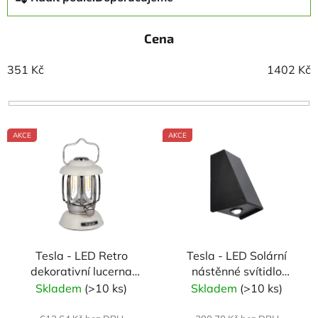
a
z
Cena
e
n
351
Kč
1402
Kč
í
p
r
V
o
AKCE
AKCE
ý
d
p
u
i
k
s
t
p
ů
r
Tesla - LED Retro
Tesla - LED Solární
o
dekorativní lucerna
nástěnné svítidlo
d
5W, 370lm,
(jednobodové) 50lm,
Skladem
(>10 ks)
Skladem
(>10 ks)
u
2x2200mAh, IP44, bílá
1300mAh, 3000K
k