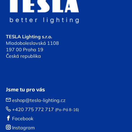
p
a
a
c
t
í
í
p
r
TESLA Lighting s.r.o.
v
Mladoboleslavská 1108
k
197 00 Praha 19
y
Česká republika
v
ý
p
i
s
u
Jsme tu pro vás
eshop@tesla-lighting.cz
+420 775 772 717
(Po-Pá 8-16)
Facebook
Instagram