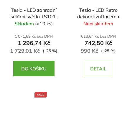
Tesla - LED zahradní
Tesla - LED Retro
solární světlo TS101,
dekorativní lucerna
50cm, až 300 lumenů,
5W, 370lm,
Skladem
(>10 ks)
Není skladem
3000K, PIR, IP44
2x2200mAh, IP44,
černá
1 071,69 Kč bez DPH
613,64 Kč bez DPH
1 296,74 Kč
742,50 Kč
1 729,01 Kč
990 Kč
(–25 %)
(–25 %)
DO KOŠÍKU
DETAIL
AKCE