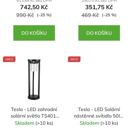
613,64 Kč bez DPH
290,70 Kč bez DPH
t
742,50 Kč
351,75 Kč
ů
990 Kč
469 Kč
(–25 %)
(–25 %)
DO KOŠÍKU
DO KOŠÍKU
AKCE
AKCE
Tesla - LED zahradní
Tesla - LED Solární
solární světlo TS401,
nástěnné svítidlo 50lm
50cm, až 300 lumenů,
(dvoubodové) ,
Skladem
(>10 ks)
Skladem
(>10 ks)
3000K, PIR, IP44
1300mAh, 3000K