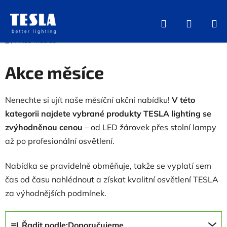
Přejít
na
Hledat
NÁKUP
obsah
KOŠÍK
Domů
/
Akce měsíce
Akce měsíce
Nenechte si ujít naše měsíční akční nabídku!
V této
kategorii najdete vybrané produkty TESLA lighting se
zvýhodněnou cenou
– od LED žárovek přes stolní lampy
až po profesionální osvětlení.
Nabídka se pravidelně obměňuje, takže se vyplatí sem
čas od času nahlédnout a získat kvalitní osvětlení TESLA
za výhodnějších podmínek.
Ř
Řadit podle:
Doporučujeme