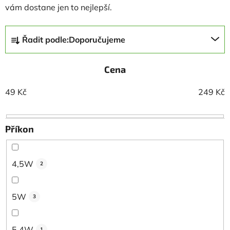
vám dostane jen to nejlepší.
Ř
Řadit podle:
Doporučujeme
a
z
Cena
e
n
49
Kč
249
Kč
í
p
r
Příkon
o
d
u
4,5W
2
k
t
5W
3
ů
5,4W
1