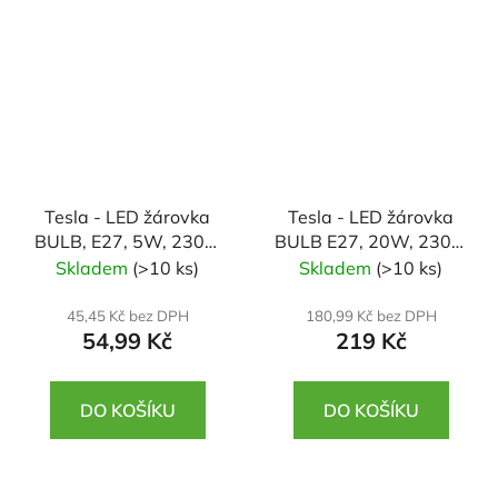
Tesla - LED žárovka
Tesla - LED žárovka
BULB, E27, 5W, 230V,
BULB E27, 20W, 230V,
500lm, 25 000h,
2500lm, 25 000h,
Skladem
(>10 ks)
Skladem
(>10 ks)
6500K studená bílá
6500K studená bílá
220st
45,45 Kč bez DPH
180,99 Kč bez DPH
54,99 Kč
219 Kč
DO KOŠÍKU
DO KOŠÍKU