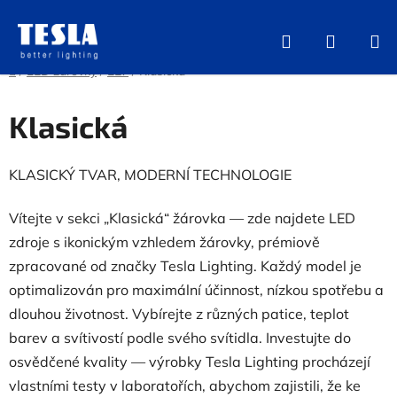
Přejít
na
Hledat
NÁKUP
obsah
KOŠÍK
Domů
/
LED žárovky
/
E27
/
Klasická
Klasická
KLASICKÝ TVAR, MODERNÍ TECHNOLOGIE
Vítejte v sekci „Klasická“ žárovka — zde najdete LED
zdroje s ikonickým vzhledem žárovky, prémiově
zpracované od značky Tesla Lighting. Každý model je
optimalizován pro maximální účinnost, nízkou spotřebu a
dlouhou životnost. Vybírejte z různých patice, teplot
barev a svítivostí podle svého svítidla. Investujte do
osvědčené kvality — výrobky Tesla Lighting procházejí
vlastními testy v laboratořích, abychom zajistili, že ke