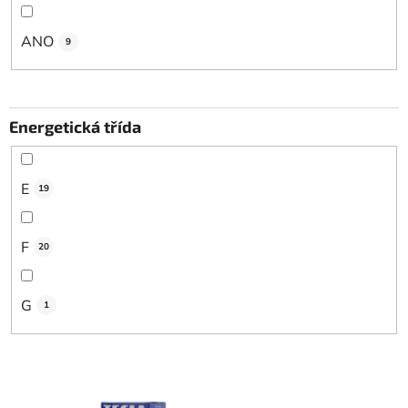
ANO
9
Energetická třída
E
19
F
20
G
1
V
ý