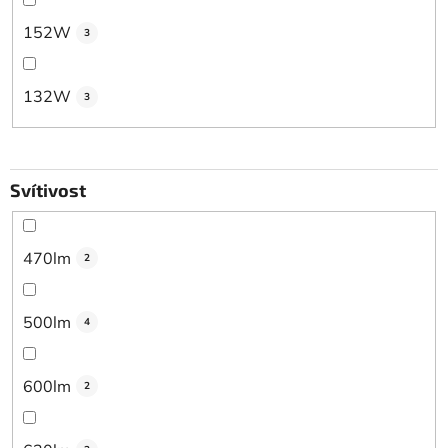
152W
3
132W
3
Svítivost
470lm
2
500lm
4
600lm
2