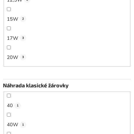
15W
2
17W
3
20W
3
Náhrada klasické žárovky
40
1
40W
1