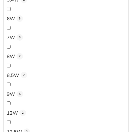
6W
3
7W
3
8W
2
8,5W
7
9W
5
12W
2
12,5W
2