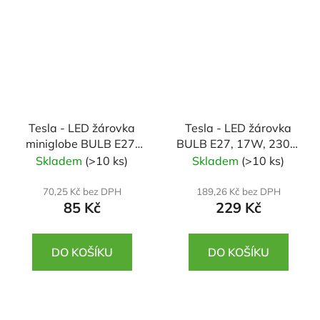
Tesla - LED žárovka
Tesla - LED žárovka
miniglobe BULB E27,
BULB E27, 17W, 230V,
8,5W, 230V, 1000lm,
2100lm, 25 000h,
Skladem
(>10 ks)
Skladem
(>10 ks)
25 000h, 3000K teplá
6500K studená bílá
bílá, 180st
220st
70,25 Kč bez DPH
189,26 Kč bez DPH
85 Kč
229 Kč
DO KOŠÍKU
DO KOŠÍKU