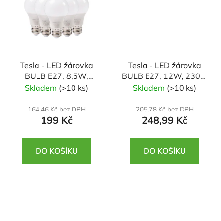
Tesla - LED žárovka
Tesla - LED žárovka
BULB E27, 8,5W,
BULB E27, 12W, 230V,
230V, 806lm, 25 000h,
1521lm, 25 000h,
Skladem
(>10 ks)
Skladem
(>10 ks)
4000K denní bílá,
3000K teplá bílá
220st 5ks v balení
220st, 3 pack
164,46 Kč bez DPH
205,78 Kč bez DPH
199 Kč
248,99 Kč
DO KOŠÍKU
DO KOŠÍKU