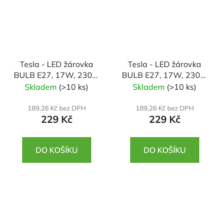
Tesla - LED žárovka
Tesla - LED žárovka
BULB E27, 17W, 230V,
BULB E27, 17W, 230V,
2100lm, 25 000h,
2100lm, 25 000h,
Skladem
(>10 ks)
Skladem
(>10 ks)
4000K denní bílá 220st
3000K teplá bílá 220st
189,26 Kč bez DPH
189,26 Kč bez DPH
229 Kč
229 Kč
DO KOŠÍKU
DO KOŠÍKU