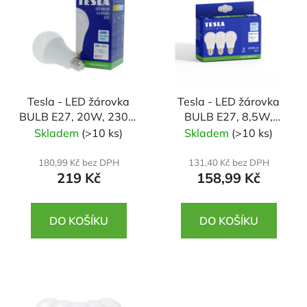
p
i
s
p
r
Tesla - LED žárovka
Tesla - LED žárovka
o
BULB E27, 20W, 230V,
BULB E27, 8,5W,
d
2500lm, 25 000h,
230V, 806lm, 25 000h,
Skladem
(>10 ks)
Skladem
(>10 ks)
u
4000K denní bílá 220st
4000K denní bílá,
k
220st 3ks v balení
180,99 Kč bez DPH
131,40 Kč bez DPH
t
219 Kč
158,99 Kč
ů
DO KOŠÍKU
DO KOŠÍKU