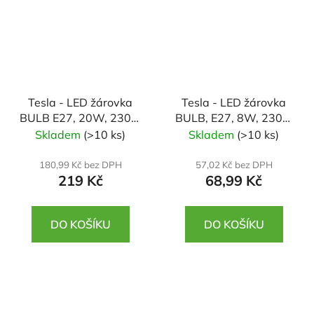
Tesla - LED žárovka
Tesla - LED žárovka
BULB E27, 20W, 230V,
BULB, E27, 8W, 230V,
2500lm, 25 000h,
806lm, 25 000h,
Skladem
(>10 ks)
Skladem
(>10 ks)
3000K teplá bílá 220st
3000K teplá bílá,
220st
180,99 Kč bez DPH
57,02 Kč bez DPH
219 Kč
68,99 Kč
DO KOŠÍKU
DO KOŠÍKU