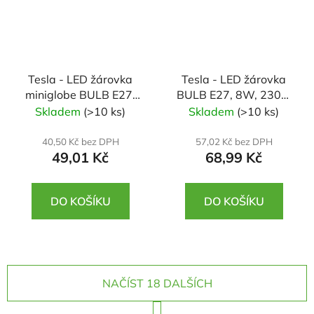
Tesla - LED žárovka
Tesla - LED žárovka
miniglobe BULB E27,
BULB E27, 8W, 230V,
4,5W, 230V, 470lm, 25
806lm, 25 000h,
Skladem
(>10 ks)
Skladem
(>10 ks)
000h, 3000K teplá
6500K studená bílá,
bílá, 180st
220st
40,50 Kč bez DPH
57,02 Kč bez DPH
49,01 Kč
68,99 Kč
DO KOŠÍKU
DO KOŠÍKU
NAČÍST 18 DALŠÍCH
S