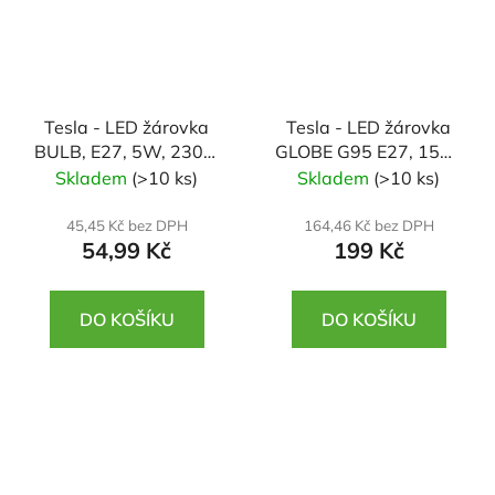
Tesla - LED žárovka
Tesla - LED žárovka
BULB, E27, 5W, 230V,
GLOBE G95 E27, 15W,
500lm, 25 000h,
230V, 1521lm, 25 000
Skladem
(>10 ks)
Skladem
(>10 ks)
4000K denní bílá,
hod, 4000K denní bílá,
220st
270st
45,45 Kč bez DPH
164,46 Kč bez DPH
54,99 Kč
199 Kč
DO KOŠÍKU
DO KOŠÍKU