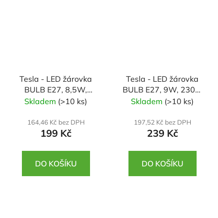
Tesla - LED žárovka
Tesla - LED žárovka
BULB E27, 8,5W,
BULB E27, 9W, 230V,
230V, 806lm, 25 000h,
1055lm, 25 000h,
Skladem
(>10 ks)
Skladem
(>10 ks)
3000K teplá bílá,
3000K teplá bílá,
220st 5ks v balení
220st 5ks v balení
164,46 Kč bez DPH
197,52 Kč bez DPH
199 Kč
239 Kč
DO KOŠÍKU
DO KOŠÍKU