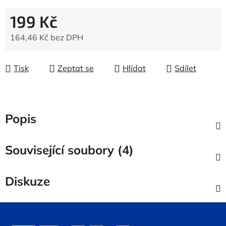
199 Kč
164,46 Kč bez DPH
Měrná cena:
Tisk
Zeptat se
Hlídat
Sdílet
Popis
Související soubory (4)
Diskuze
Z
á