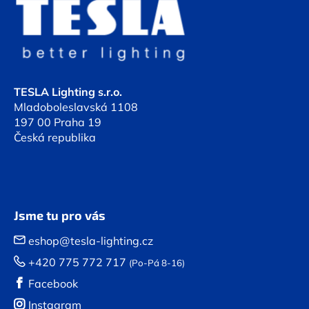
p
a
t
í
TESLA Lighting s.r.o.
Mladoboleslavská 1108
197 00 Praha 19
Česká republika
Jsme tu pro vás
eshop@tesla-lighting.cz
+420 775 772 717
(Po-Pá 8-16)
Facebook
Instagram