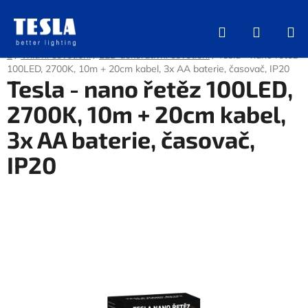
Přejít
na
Hledat
NÁKUP
obsah
KOŠÍK
Domů
/
Vnitřní osvětlení
/
LED dekorativní osvětlení
/
Tesla - nano řetěz
100LED, 2700K, 10m + 20cm kabel, 3x AA baterie, časovač, IP20
Tesla - nano řetěz 100LED,
2700K, 10m + 20cm kabel,
3x AA baterie, časovač,
IP20