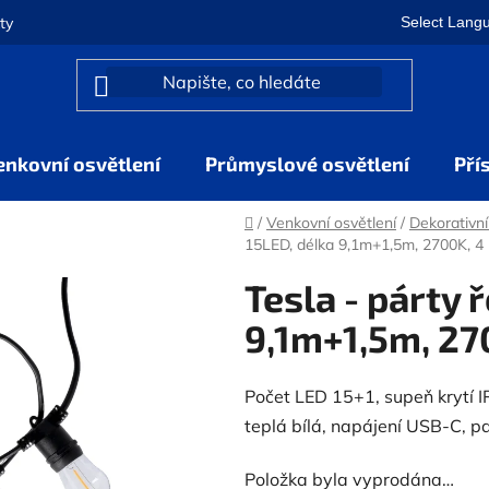
Select Lang
ty
enkovní osvětlení
Průmyslové osvětlení
Pří
Domů
/
Venkovní osvětlení
/
Dekorativní
15LED, délka 9,1m+1,5m, 2700K, 4 r
Tesla - párty 
9,1m+1,5m, 270
Počet LED 15+1, supeň krytí I
teplá bílá, napájení USB-C, p
Položka byla vyprodána…