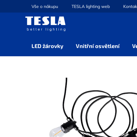
Přejít
Vše o nákupu
TESLA lighting web
Kontak
na
obsah
LED žárovky
Vnitřní osvětlení
V