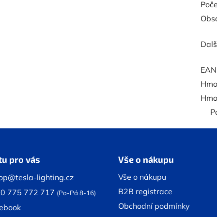
Poče
Obsa
Dalš
EAN
Hmot
Hmot
P
tu pro vás
Vše o nákupu
Vše o nákupu
op@tesla-lighting.cz
B2B registrace
0 775 772 717
(Po-Pá 8-16)
Obchodní podmínky
ebook