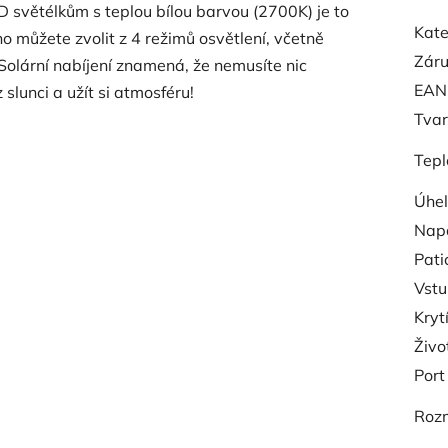
D světélkům s teplou bílou barvou (2700K) je to
Kate
ho můžete zvolit z 4 režimů osvětlení, včetně
Zár
. Solární nabíjení znamená, že nemusíte nic
EAN
z slunci a užít si atmosféru!
Tvar
Tepl
Úhel
Napá
Pati
Vstu
Kryt
Živo
Port
Roz