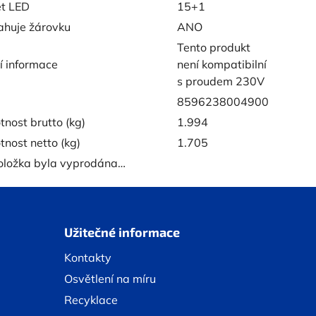
t LED
15+1
huje žárovku
ANO
Tento produkt
í informace
není kompatibilní
s proudem 230V
8596238004900
nost brutto (kg)
1.994
nost netto (kg)
1.705
oložka byla vyprodána…
Užitečné informace
Kontakty
Osvětlení na míru
Recyklace