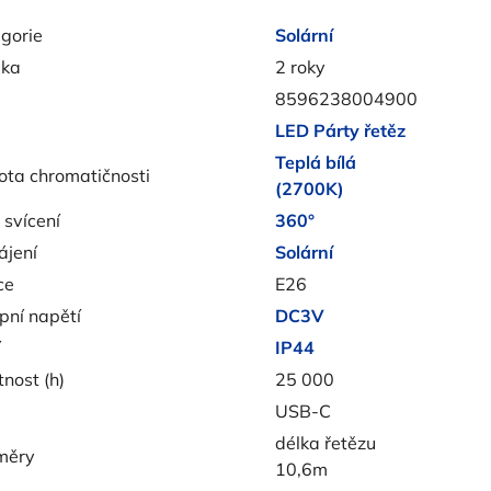
gorie
Solární
uka
2 roky
8596238004900
LED Párty řetěz
Teplá bílá
ota chromatičnosti
(2700K)
 svícení
360°
jení
Solární
ce
E26
pní napětí
DC3V
í
IP44
tnost (h)
25 000
USB-C
délka řetězu
měry
10,6m