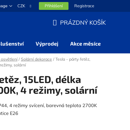
CZK
Přihlášení
Registrace
uage
PRÁZDNÝ KOŠÍK
NÁKUPNÍ
KOŠÍK
slušenství
Výprodej
Akce měsíce
 osvětlení
/
Solární dekorace
/
Tesla - párty řetěz,
ežimy, solární
řetěz, 15LED, délka
0K, 4 režimy, solární
P44, 4 režimy svícení, barevná teplota 2700K
atice E26