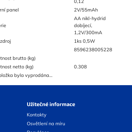
0,12
rní panel
2V/55mAh
AA nikl-hydrid
rie
dobíjecí,
1,2V/300mA
zdroj
1ks 0,5W
8596238005228
nost brutto (kg)
nost netto (kg)
0.308
oložka byla vyprodána…
Užitečné informace
Kontakty
Osvětlení na míru