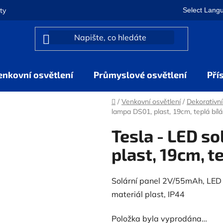
Select Lang
ty
enkovní osvětlení
Průmyslové osvětlení
Pří
Domů
/
Venkovní osvětlení
/
Dekorativní
lampa DS01, plast, 19cm, teplá bílá
Tesla - LED so
plast, 19cm, te
Solární panel 2V/55mAh, LED z
materiál plast, IP44
Položka byla vyprodána…