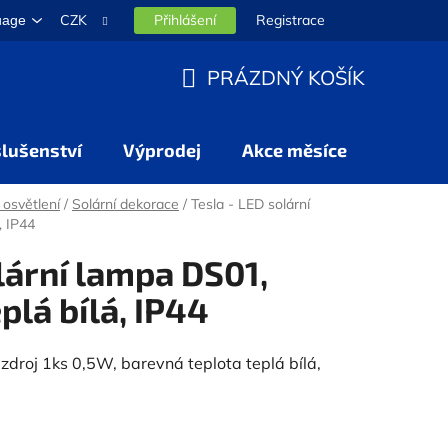
CZK
Přihlášení
Registrace
uage
PRÁZDNÝ KOŠÍK
NÁKUPNÍ
KOŠÍK
slušenství
Výprodej
Akce měsíce
 osvětlení
/
Solární dekorace
/
Tesla - LED solární
, IP44
lární lampa DS01,
plá bílá, IP44
droj 1ks 0,5W, barevná teplota teplá bílá,