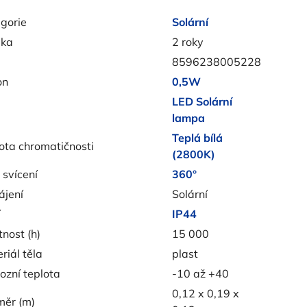
gorie
Solární
uka
2 roky
8596238005228
on
0,5W
LED Solární
lampa
Teplá bílá
ota chromatičnosti
(2800K)
 svícení
360°
jení
Solární
í
IP44
tnost (h)
15 000
riál těla
plast
ozní teplota
-10 až +40
0,12 x 0,19 x
ěr (m)