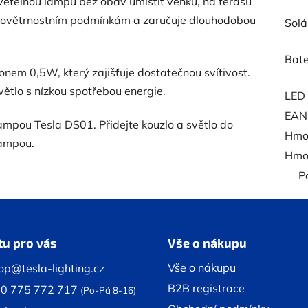
větelnou lampu bez obav umístit venku, na terasu
 povětrnostním podmínkám a zaručuje dlouhodobou
Solá
Bate
em 0,5W, který zajišťuje dostatečnou svítivost.
větlo s nízkou spotřebou energie.
LED 
EAN
lampou Tesla DS01. Přidejte kouzlo a světlo do
Hmot
lampou.
Hmot
P
tu pro vás
Vše o nákupu
Vše o nákupu
op@tesla-lighting.cz
B2B registrace
0 775 772 717
(Po-Pá 8-16)