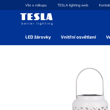
Přejít
Vše o nákupu
TESLA lighting web
Kontak
na
obsah
LED žárovky
Vnitřní osvětlení
V