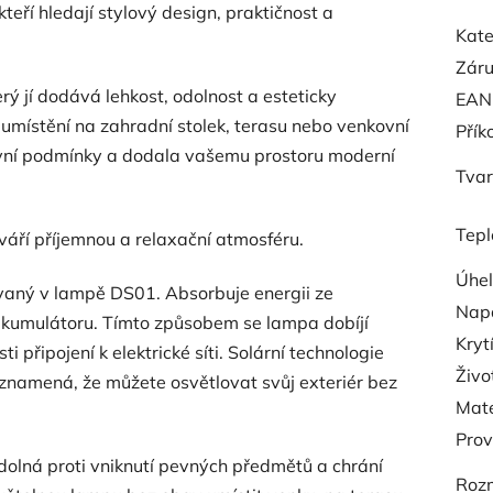
teří hledají stylový design, praktičnost a
Kate
Zár
rý jí dodává lehkost, odolnost a esteticky
EAN
 umístění na zahradní stolek, terasu nebo venkovní
Přík
ovní podmínky a dodala vašemu prostoru moderní
Tvar
Tepl
váří příjemnou a relaxační atmosféru.
Úhel
vaný v lampě DS01. Absorbuje energii ze
Napá
 akumulátoru. Tímto způsobem se lampa dobíjí
Kryt
 připojení k elektrické síti. Solární technologie
Živo
 znamená, že můžete osvětlovat svůj exteriér bez
Mate
Prov
dolná proti vniknutí pevných předmětů a chrání
Rozm