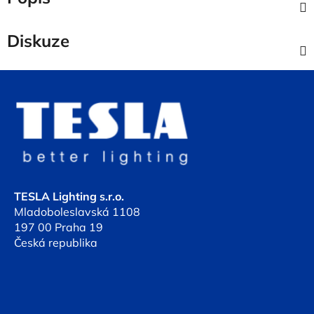
Diskuze
Z
á
p
a
t
í
TESLA Lighting s.r.o.
Mladoboleslavská 1108
197 00 Praha 19
Česká republika