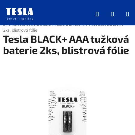
Přejít
na
Hledat
NÁKUP
obsah
KOŠÍK
Domů
/
Příslušenství
/
Baterie
/
Tesla BLACK+ AAA tužková baterie
2ks, blistrová fólie
Tesla BLACK+ AAA tužková
baterie 2ks, blistrová fólie