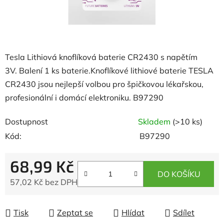
Tesla
Lithiová knoflíková baterie CR2430 s napětím
3V.
Balení 1 ks baterie.
Knoflíkové lithiové baterie TESLA
CR2430 jsou nejlepší volbou pro špičkovou lékařskou,
profesionální i domácí elektroniku. B97290
Dostupnost
Skladem
(>10 ks)
Kód:
B97290
68,99 Kč
DO KOŠÍKU
57,02 Kč bez DPH
Měrná cena:
Tisk
Zeptat se
Hlídat
Sdílet