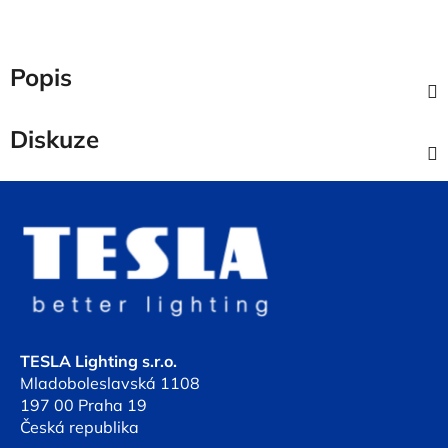
Popis
Diskuze
Z
á
p
a
t
í
TESLA Lighting s.r.o.
Mladoboleslavská 1108
197 00 Praha 19
Česká republika