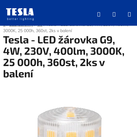
Přejít
na
Hledat
NÁKUP
obsah
KOŠÍK
Domů
/
LED žárovky
/
G9
/
Tesla - LED žárovka G9, 4W, 230V, 400lm,
3000K, 25 000h, 360st, 2ks v balení
Tesla - LED žárovka G9,
4W, 230V, 400lm, 3000K,
25 000h, 360st, 2ks v
balení