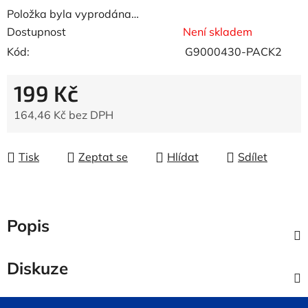
Položka byla vyprodána…
Dostupnost
Není skladem
Kód:
G9000430-PACK2
199 Kč
164,46 Kč bez DPH
Měrná cena:
Tisk
Zeptat se
Hlídat
Sdílet
Popis
Diskuze
Z