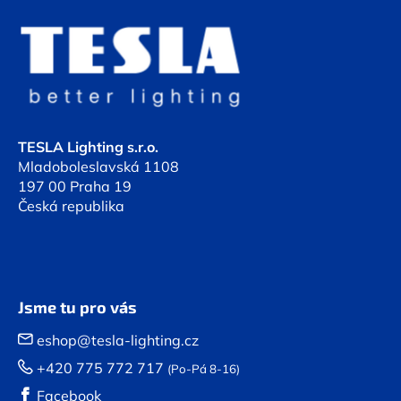
á
p
a
t
í
TESLA Lighting s.r.o.
Mladoboleslavská 1108
197 00 Praha 19
Česká republika
Jsme tu pro vás
eshop@tesla-lighting.cz
+420 775 772 717
(Po-Pá 8-16)
Facebook