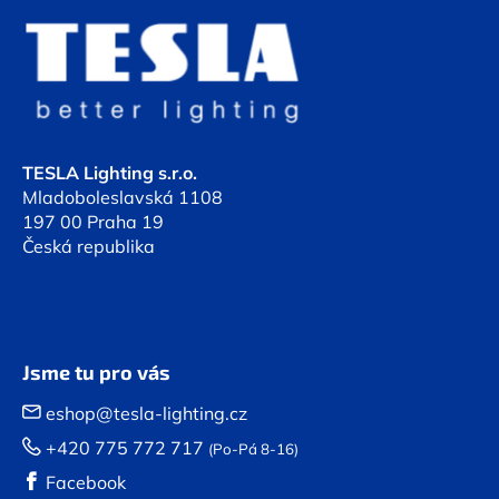
á
p
a
t
í
TESLA Lighting s.r.o.
Mladoboleslavská 1108
197 00 Praha 19
Česká republika
Jsme tu pro vás
eshop@tesla-lighting.cz
+420 775 772 717
(Po-Pá 8-16)
Facebook