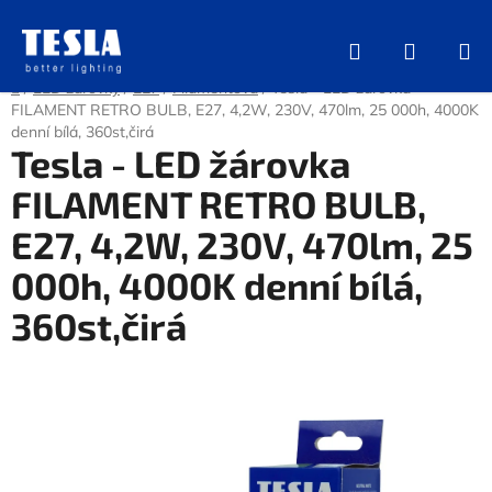
Přejít
na
Hledat
NÁKUP
obsah
KOŠÍK
Domů
/
LED žárovky
/
E27
/
Filamentová
/
Tesla - LED žárovka
FILAMENT RETRO BULB, E27, 4,2W, 230V, 470lm, 25 000h, 4000K
denní bílá, 360st,čirá
Tesla - LED žárovka
FILAMENT RETRO BULB,
E27, 4,2W, 230V, 470lm, 25
000h, 4000K denní bílá,
360st,čirá