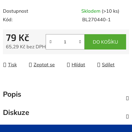
Dostupnost
Skladem
(>10 ks)
Kód:
BL270440-1
79 Kč
DO KOŠÍKU
65,29 Kč bez DPH
Měrná cena:
Tisk
Zeptat se
Hlídat
Sdílet
Popis
Diskuze
Z