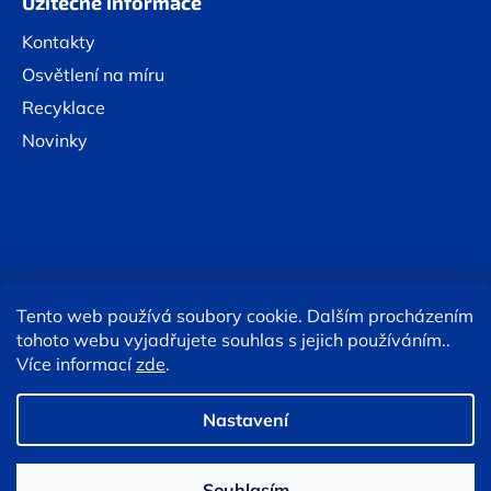
Užitečné informace
Kontakty
Osvětlení na míru
Recyklace
Novinky
Tento web používá soubory cookie. Dalším procházením
Online platby:
tohoto webu vyjadřujete souhlas s jejich používáním..
Více informací
zde
.
Copyright 2026
Eshop TESLA lighting
. Všechna práva
vyhrazena.
Upravit nastavení cookies
Nastavení
Souhlasím