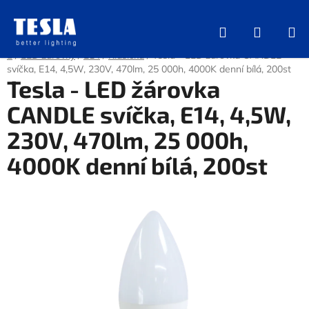
Přejít
na
Hledat
NÁKUP
obsah
KOŠÍK
Domů
/
LED žárovky
/
E14
/
Klasická
/
Tesla - LED žárovka CANDLE
svíčka, E14, 4,5W, 230V, 470lm, 25 000h, 4000K denní bílá, 200st
Tesla - LED žárovka
CANDLE svíčka, E14, 4,5W,
230V, 470lm, 25 000h,
4000K denní bílá, 200st