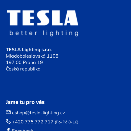
Z
á
p
a
t
í
TESLA Lighting s.r.o.
Mladoboleslavská 1108
197 00 Praha 19
Česká republika
Jsme tu pro vás
eshop@tesla-lighting.cz
+420 775 772 717
(Po-Pá 8-16)
Facebook