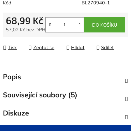
Kód:
BL270940-1
68,99 Kč
DO KOŠÍKU
57,02 Kč bez DPH
Měrná cena:
Tisk
Zeptat se
Hlídat
Sdílet
Popis
Související soubory (5)
Diskuze
Z