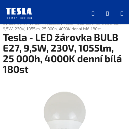
Přejít
na
Hledat
NÁKUP
obsah
KOŠÍK
Domů
/
LED žárovky
/
E27
/
Klasická
/
Tesla - LED žárovka BULB E27,
9,5W, 230V, 1055lm, 25 000h, 4000K denní bílá 180st
Tesla - LED žárovka BULB
E27, 9,5W, 230V, 1055lm,
25 000h, 4000K denní bílá
180st