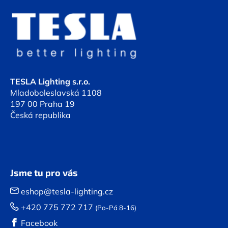
á
p
a
t
í
TESLA Lighting s.r.o.
Mladoboleslavská 1108
197 00 Praha 19
Česká republika
Jsme tu pro vás
eshop@tesla-lighting.cz
+420 775 772 717
(Po-Pá 8-16)
Facebook