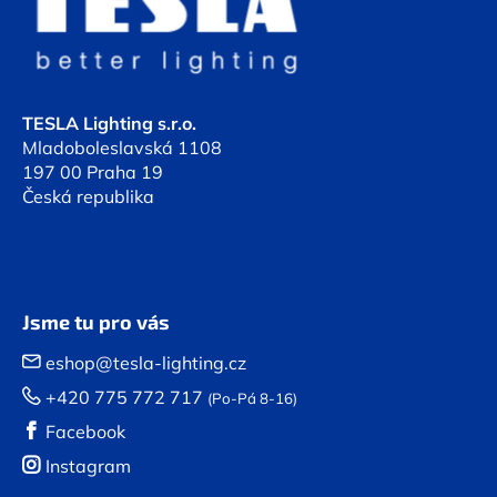
a
t
í
TESLA Lighting s.r.o.
Mladoboleslavská 1108
197 00 Praha 19
Česká republika
Jsme tu pro vás
eshop@tesla-lighting.cz
+420 775 772 717
(Po-Pá 8-16)
Facebook
Instagram