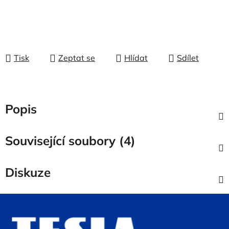
Tisk
Zeptat se
Hlídat
Sdílet
Popis
Související soubory (4)
Diskuze
Z
á
p