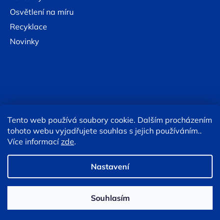
Osvětlení na míru
Recyklace
Novinky
Tento web používá soubory cookie. Dalším procházením
Online platby:
tohoto webu vyjadřujete souhlas s jejich používáním..
Více informací
zde
.
Copyright 2026
Eshop TESLA lighting
. Všechna práva
vyhrazena.
Upravit nastavení cookies
Nastavení
Souhlasím