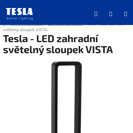
Přejít
na
Hledat
NÁKUP
obsah
KOŠÍK
Domů
/
Venkovní osvětlení
/
Zahradní osvětlení
/
Tesla - LED zahradní
světelný sloupek VISTA
Tesla - LED zahradní
světelný sloupek VISTA