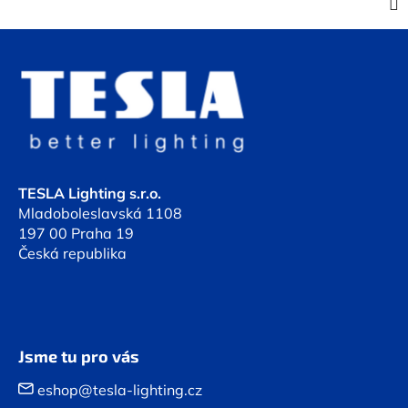
Z
á
p
a
t
í
TESLA Lighting s.r.o.
Mladoboleslavská 1108
197 00 Praha 19
Česká republika
Jsme tu pro vás
eshop@tesla-lighting.cz