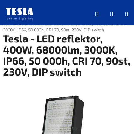
Přejít
na
Hledat
NÁKUP
obsah
KOŠÍK
Domů
/
Průmyslové osvětlení
/
Tesla - LED reflektor, 400W, 68000lm,
3000K, IP66, 50 000h, CRI 70, 90st, 230V, DIP switch
Tesla - LED reflektor,
400W, 68000lm, 3000K,
IP66, 50 000h, CRI 70, 90st,
230V, DIP switch