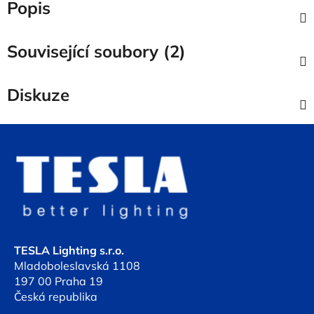
Popis
Související soubory (2)
Diskuze
Z
á
p
a
t
í
TESLA Lighting s.r.o.
Mladoboleslavská 1108
197 00 Praha 19
Česká republika