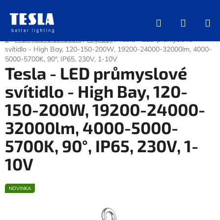
Přejít
na
Hledat
NÁKUP
obsah
KOŠÍK
Domů
/
Průmyslové osvětlení
/
Highbay
/
Tesla - LED průmyslové
svítidlo - High Bay, 120-150-200W, 19200-24000-32000lm, 4000-
5000-5700K, 90°, IP65, 230V, 1-10V
Tesla - LED průmyslové
svítidlo - High Bay, 120-
150-200W, 19200-24000-
32000lm, 4000-5000-
5700K, 90°, IP65, 230V, 1-
10V
NOVINKA