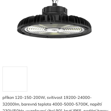
příkon 120-150-200W, svítivost 19200-24000-
32000lm, barevná teplota 4000-5000-5700K, napětí
230V/50Hz, vyzařovací úhel 90°, krytí IP65, podání barev