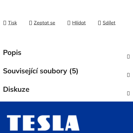
Tisk
Zeptat se
Hlídat
Sdílet
Popis
Související soubory (5)
Diskuze
Z
á
p
a