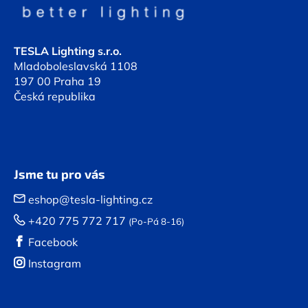
t
í
TESLA Lighting s.r.o.
Mladoboleslavská 1108
197 00 Praha 19
Česká republika
Jsme tu pro vás
eshop@tesla-lighting.cz
+420 775 772 717
(Po-Pá 8-16)
Facebook
Instagram