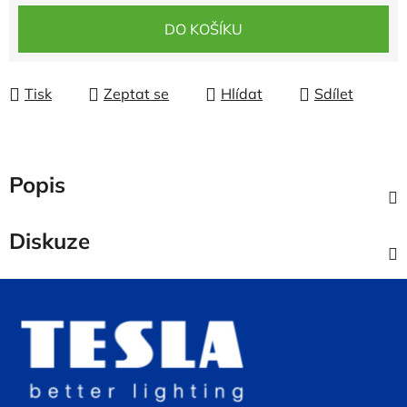
Měrná cena:
DO KOŠÍKU
Tisk
Zeptat se
Hlídat
Sdílet
Popis
Diskuze
Z
á
p
a
t