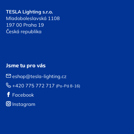
í
TESLA Lighting s.r.o.
Mladoboleslavská 1108
197 00 Praha 19
Česká republika
Jsme tu pro vás
eshop@tesla-lighting.cz
+420 775 772 717
(Po-Pá 8-16)
Facebook
Instagram