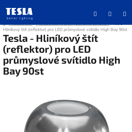
Přejít
na
Hledat
NÁKUP
obsah
KOŠÍK
Domů
/
Příslušenství
/
Příslušenství k průmyslovému osvětlení
/
Tesla -
Hliníkový štít (reflektor) pro LED průmyslové svítidlo High Bay 90st
Tesla - Hliníkový štít
(reflektor) pro LED
průmyslové svítidlo High
Bay 90st