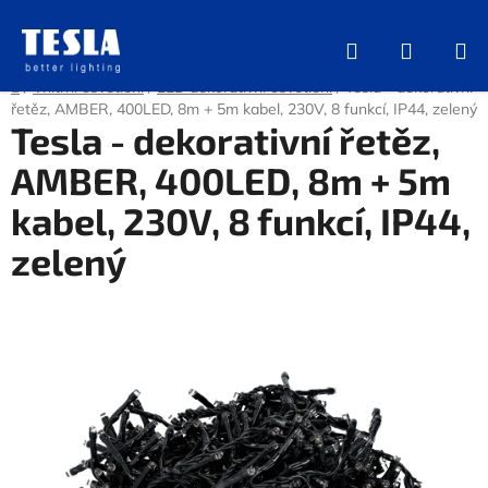
Přejít
na
Hledat
NÁKUP
obsah
KOŠÍK
Domů
/
Vnitřní osvětlení
/
LED dekorativní osvětlení
/
Tesla - dekorativní
řetěz, AMBER, 400LED, 8m + 5m kabel, 230V, 8 funkcí, IP44, zelený
Tesla - dekorativní řetěz,
AMBER, 400LED, 8m + 5m
kabel, 230V, 8 funkcí, IP44,
zelený