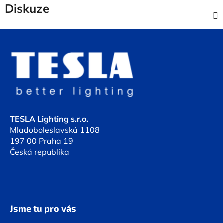
Diskuze
Z
á
p
a
t
í
TESLA Lighting s.r.o.
Mladoboleslavská 1108
197 00 Praha 19
Česká republika
Jsme tu pro vás