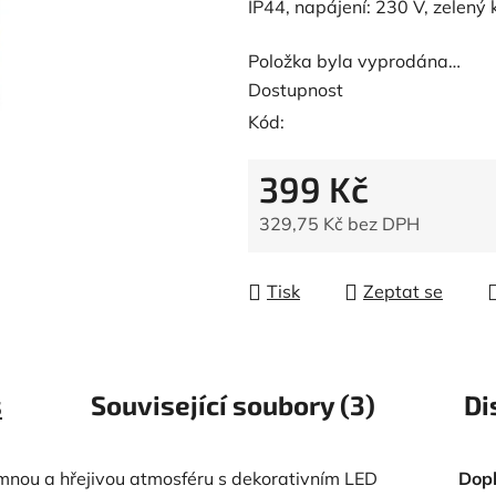
IP44, napájení: 230 V, zelený 
Položka byla vyprodána…
Dostupnost
Kód:
399 Kč
329,75 Kč bez DPH
Měrná cena:
Tisk
Zeptat se
s
Související soubory (3)
Di
emnou a hřejivou atmosféru s dekorativním LED
Dop