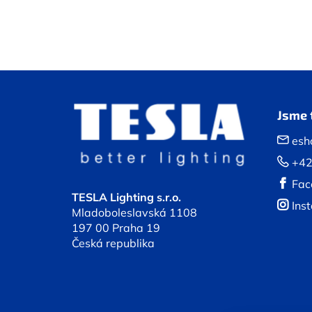
Z
á
Jsme 
p
esh
a
+42
t
í
Fac
TESLA Lighting s.r.o.
Ins
Mladoboleslavská 1108
197 00 Praha 19
Česká republika