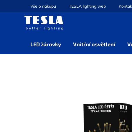
Přejít
Vše o nákupu
TESLA lighting web
Kontak
na
obsah
LED žárovky
Vnitřní osvětlení
V