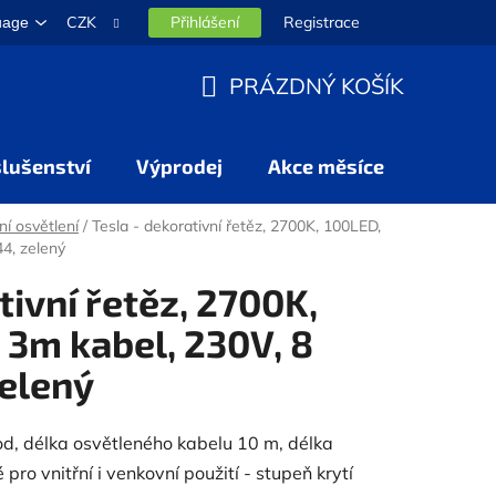
CZK
Přihlášení
Registrace
uage
PRÁZDNÝ KOŠÍK
NÁKUPNÍ
KOŠÍK
slušenství
Výprodej
Akce měsíce
ní osvětlení
/
Tesla - dekorativní řetěz, 2700K, 100LED,
44, zelený
tivní řetěz, 2700K,
 3m kabel, 230V, 8
zelený
od, délka osvětleného kabelu 10 m, délka
pro vnitřní i venkovní použití - stupeň krytí