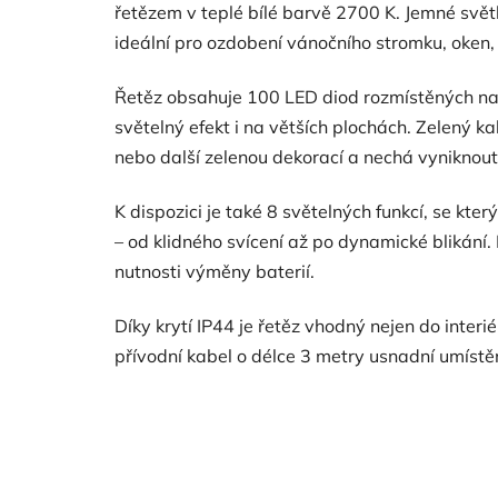
řetězem v teplé bílé barvě 2700 K. Jemné světl
ideální pro ozdobení vánočního stromku, oken, 
Řetěz obsahuje 100 LED diod rozmístěných na 
světelný efekt i na větších plochách. Zelený 
nebo další zelenou dekorací a nechá vyniknout
K dispozici je také 8 světelných funkcí, se kt
– od klidného svícení až po dynamické blikání. 
nutnosti výměny baterií.
Díky krytí IP44 je řetěz vhodný nejen do interié
přívodní kabel o délce 3 metry usnadní umístě