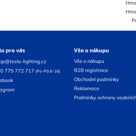
Hmot
Hmot
P
tu pro vás
Vše o nákupu
Vše o nákupu
op@tesla-lighting.cz
B2B registrace
0 775 772 717
(Po-Pá 8-16)
Obchodní podmínky
ebook
Reklamace
tagram
Podmínky ochrany osobníc