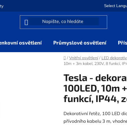
Select Lang
ty
enkovní osvětlení
Průmyslové osvětlení
Pří
Domů
/
Vnitřní osvětlení
/
LED dekorativ
10m + 3m kabel, 230V, 8 funkcí, IP
Tesla - dekora
100LED, 10m +
funkcí, IP44, 
Dekorativní řetěz, 100 LED di
přívodního kabelu 3 m, vhodné 