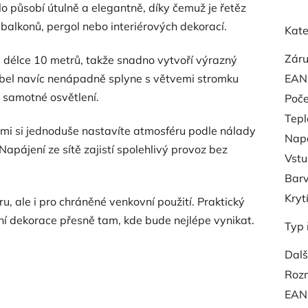
o působí útulně a elegantně, díky čemuž je řetěz
balkonů, pergol nebo interiérových dekorací.
Kate
Zár
délce 10 metrů, takže snadno vytvoří výrazný
kabel navíc nenápadně splyne s větvemi stromku
EAN
 samotné osvětlení.
Poče
Tepl
erými si jednoduše nastavíte atmosféru podle nálady
Napá
Napájení ze sítě zajistí spolehlivý provoz bez
Vstu
Barv
Kryt
ru, ale i pro chráněné venkovní použití. Praktický
ní dekorace přesně tam, kde bude nejlépe vynikat.
Typ 
Dalš
Roz
EAN