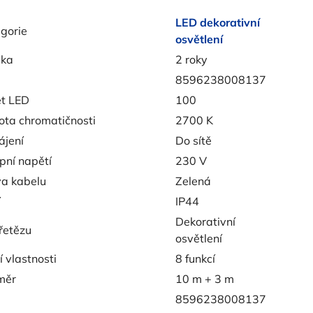
LED dekorativní
gorie
osvětlení
uka
2 roky
8596238008137
t LED
100
ota chromatičnosti
2700 K
jení
Do sítě
pní napětí
230 V
a kabelu
Zelená
í
IP44
Dekorativní
řetězu
osvětlení
í vlastnosti
8 funkcí
měr
10 m + 3 m
8596238008137