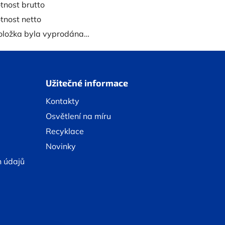
nost brutto
nost netto
oložka byla vyprodána…
Užitečné informace
Kontakty
Osvětlení na míru
Recyklace
Novinky
h údajů