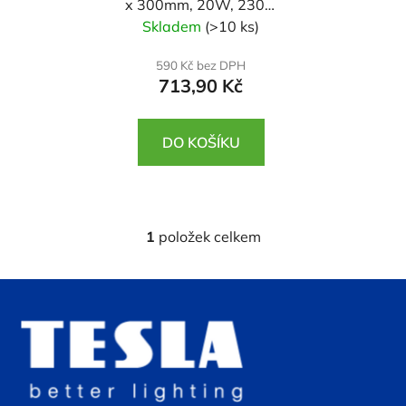
x 300mm, 20W, 230V,
d
3000K, 1800lm, 120st
Skladem
(>10 ks)
u
k
590 Kč bez DPH
t
713,90 Kč
ů
DO KOŠÍKU
1
položek celkem
O
v
l
Z
á
á
d
p
a
a
c
t
í
p