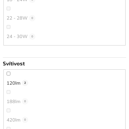
22 - 28W
0
24 - 30W
0
Svítivost
120lm
2
188lm
0
420lm
0