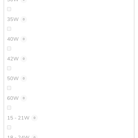
35W
0
40W
0
42W
0
50W
0
60W
0
15 - 21W
0
18 - 24W
0