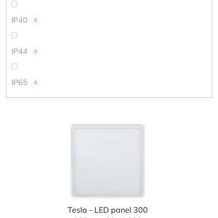
IP40
0
IP44
0
IP65
0
V
ý
p
i
s
p
r
Tesla - LED panel 300
o