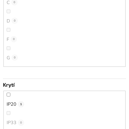
C
0
D
0
F
0
G
0
Krytí
IP20
1
IP33
0