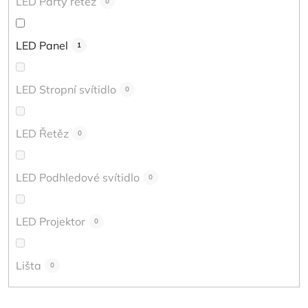
LED Párty řetěz
0
LED Panel
1
LED Stropní svítidlo
0
LED Řetěz
0
LED Podhledové svítidlo
0
LED Projektor
0
Lišta
0