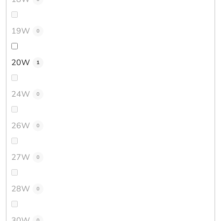
19W
0
20W
1
24W
0
26W
0
27W
0
28W
0
30W
0