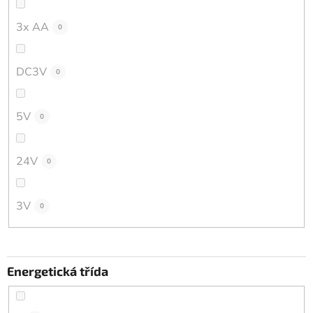
3x AA
0
DC3V
0
5V
0
24V
0
3V
0
Energetická třída