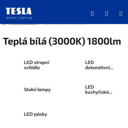
Přejít
na
Hledat
NÁKUP
obsah
KOŠÍK
Domů
/
Vnitřní osvětlení
/
Teplá bílá (3000K) 1800lm
Teplá bílá (3000K) 1800lm
LED stropní
LED
svítidla
dekorativní
osvětlení
LED
Stolní lampy
kuchyňská
svítidla
LED pásky