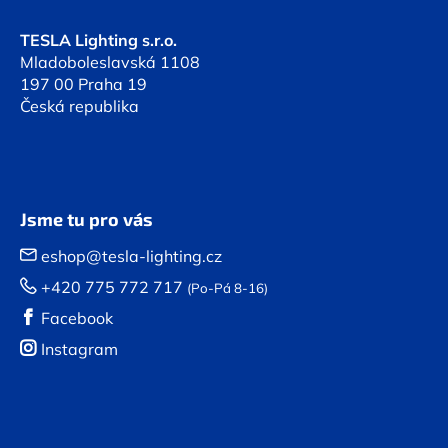
í
r
TESLA Lighting s.r.o.
v
Mladoboleslavská 1108
k
197 00 Praha 19
y
Česká republika
v
ý
p
i
s
u
Jsme tu pro vás
eshop@tesla-lighting.cz
+420 775 772 717
(Po-Pá 8-16)
Facebook
Instagram