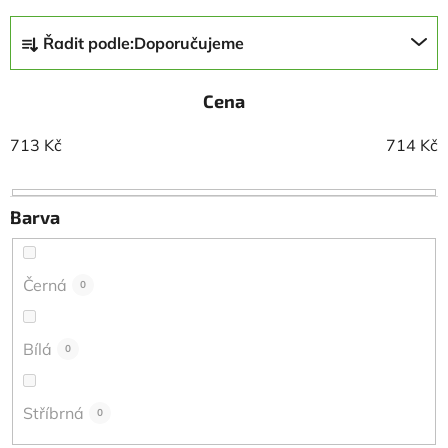
Ř
Řadit podle:
Doporučujeme
a
z
Cena
e
n
713
Kč
714
Kč
í
p
r
Barva
o
d
u
Černá
0
k
t
Bílá
0
ů
Stříbrná
0