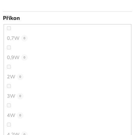
Příkon
0,7W
0
0,9W
0
2W
0
3W
0
4W
0
4,2W
0