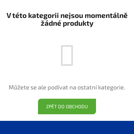
V této kategorii nejsou momentálně
žádné produkty
Můžete se ale podívat na ostatní kategorie.
ZPĚT DO OBCHODU
Z
á