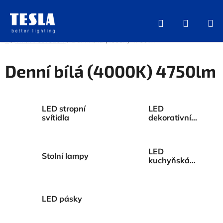
Přejít
na
Hledat
NÁKUP
obsah
KOŠÍK
Domů
/
Vnitřní osvětlení
/
Denní bílá (4000K) 4750lm
Denní bílá (4000K) 4750lm
LED stropní
LED
svítidla
dekorativní
osvětlení
LED
Stolní lampy
kuchyňská
svítidla
LED pásky