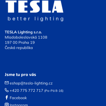
p
a
t
í
TESLA Lighting s.r.o.
Mladoboleslavská 1108
197 00 Praha 19
Česká republika
Jsme tu pro vás
eshop@tesla-lighting.cz
+420 775 772 717
(Po-Pá 8-16)
Facebook
Instagram